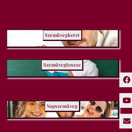
Szemüvegkeret
Szemüveglencse
Napszemüveg