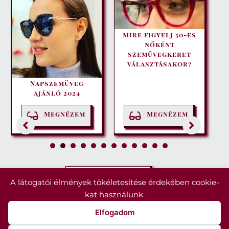
Mire figyelj 50-es
nőként
szemüvegkeret
választásakor?
Napszemüveg
t
ajánló 2024
Megnézem
Megnézem
1
2
3
4
5
6
7
8
9
1
1
0
1
2
Hol találom?
A látogatói élmények tökéletesítése érdekében cookie-
kat használunk.
Mit mondanak rólunk azok, akik már többször is
Elfogadom
a Tallián Optikát választották?
Libor Mihály