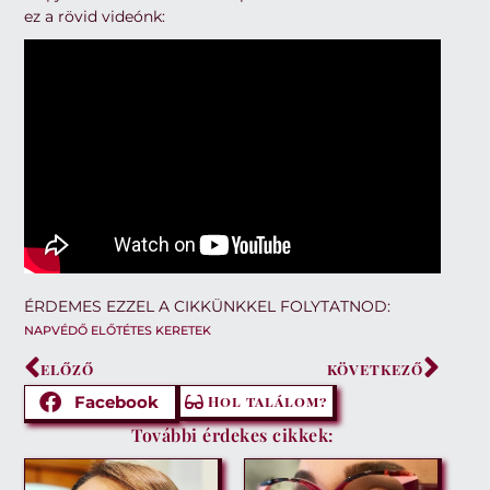
ez a rövid videónk:
ÉRDEMES EZZEL A CIKKÜNKKEL FOLYTATNOD:
NAPVÉDŐ ELŐTÉTES KERETEK
ELŐZŐ
KÖVETKEZŐ
Facebook
Hol találom?
További érdekes cikkek: