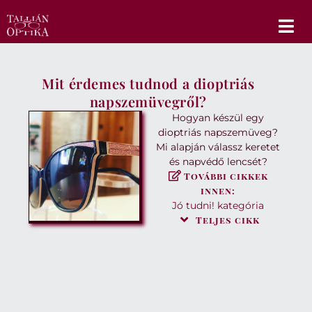
Mit érdemes tudnod a dioptriás
napszemüvegről?
Hogyan készül egy
dioptriás napszemüveg?
Mi alapján válassz keretet
és napvédő lencsét?
További cikkek
innen:
Jó tudni!
kategória
Teljes cikk