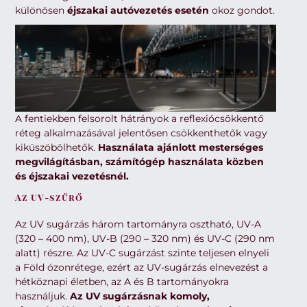
különösen
éjszakai autóvezetés esetén
okoz gondot.
A fentiekben felsorolt hátrányok a reflexiócsökkentő
réteg alkalmazásával jelentősen csökkenthetők vagy
kiküszöbölhetők.
Használata ajánlott mesterséges
megvilágításban, számítógép használata közben
és éjszakai vezetésnél.
Az UV-szűrő
Az UV sugárzás három tartományra osztható, UV-A
(320 – 400 nm), UV-B (290 – 320 nm) és UV-C (290 nm
alatt) részre. Az UV-C sugárzást szinte teljesen elnyeli
a Föld ózonrétege, ezért az UV-sugárzás elnevezést a
hétköznapi életben, az A és B tartományokra
használjuk.
Az UV sugárzásnak komoly,