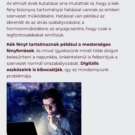
Az elmúlt évek kutatásai arra mutattak rá, hogy a kék
fény bizonyos tartományai hatással vannak az emberi
szervezet működésére. Hatással van például az
ébrenlét és az alvás szabályozására; a
hormonműködésre; az anyagcserére, hogy csak a
legfontosabbakat említsük.
Kék fényt tartalmaznak például a mesterséges
fényforrások
, és mivel igyekszünk minél több dolgot
belesűríteni a napunkba, önkéntelenül is felborítjuk a
szervezet normál önszabályozását.
Digitális
eszközeink is kibocsátják
, így ez mindannyiunk
problémája.