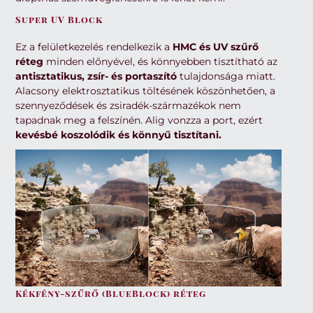
Super UV Block
Ez a felületkezelés rendelkezik a
HMC és UV szűrő
réteg
minden előnyével, és könnyebben tisztítható az
antisztatikus, zsír- és portaszító
tulajdonsága miatt.
Alacsony elektrosztatikus töltésének köszönhetően, a
szennyeződések és zsiradék-származékok nem
tapadnak meg a felszínén. Alig vonzza a port, ezért
kevésbé koszolódik és könnyű tisztítani.
Kékfény-szűrő (BlueBlock) réteg