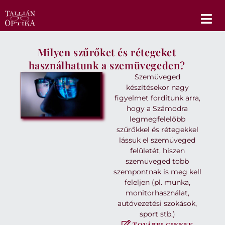
Milyen szűrőket és rétegeket
használhatunk a szemüvegeden?
Szemüveged
készítésekor nagy
figyelmet fordítunk arra,
hogy a Számodra
legmegfelelőbb
szűrőkkel és rétegekkel
lássuk el szemüveged
felületét, hiszen
szemüveged több
szempontnak is meg kell
feleljen (pl. munka,
monitorhasználat,
autóvezetési szokások,
sport stb.)
További cikkek