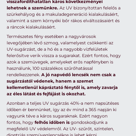
visszafordíthatatlan káros következményei
lehetnek a szemünkre.
Az UV bizonyítottan felelős a
szürkehályog és a makuladegeneráció kialakulásáért,
valamint a szem környéki bőr rákos elváltozásaiért és
a ráncok kialakulásáért.
Természetes fény esetében a nagyvárosok
levegőjében lévő szmog, valamelyest csökkenti az
UV-sugárzást, de a hó és a nagyobb vízfelületek
felerősítve verik vissza a sugarakat. Ezért fontos, hogy
azok a szemüvegek, amelyeket erős napfényben is
használunk, 100 százalékos szűrőhatással
rendelkezzenek.
A jó napvédő lencsék nem csak a
sugárzástól védenek, hanem a szemet
kellemetlenül kápráztató fénytől is, amely zavarja
az éles látást és fejfájást is okozhat.
Azonban a teljes UV sugárzás 40%-a nem napsütéses
időben ér bennünket, így az év mind a 365 napján ki
vagyunk téve a káros sugaraknak. Ezért nagyon
fontos, hogy
felhős időben is
gondoskodjunk a
megfelelő UV védelemről. Az UV- szűrőt, színtelen,
dioptriás szemüveglencsékre is lehet kérni.