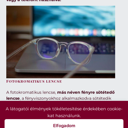
Fotokromatikus lencse
A fotokromatikus lencse,
más néven fényre sötétedő
lencse
, a fényviszonyokhoz alkalmazkodva sötétedik
be és ki. Alapszíne minimális, ezért mesterséges
A látogatói élmények tökéletesítése érdekében cookie-
fényben is használható. Napfényben 70 – 90 % – ra
kat használunk.
sötétedik be, a sötétedés mértéke az alapanyagtól és
a gyártótól függ. A besötétedett lencse UV-elnyelése
Elfogadom