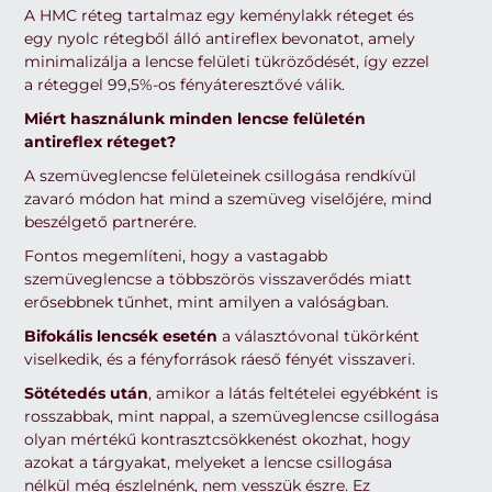
A HMC réteg tartalmaz egy keménylakk réteget és
egy nyolc rétegből álló antireflex bevonatot, amely
minimalizálja a lencse felületi tükröződését, így ezzel
a réteggel 99,5%-os fényáteresztővé válik.
Miért használunk minden lencse felületén
antireflex réteget?
A szemüveglencse felületeinek csillogása rendkívül
zavaró módon hat mind a szemüveg viselőjére, mind
beszélgető partnerére.
Fontos megemlíteni, hogy a vastagabb
szemüveglencse a többszörös visszaverődés miatt
erősebbnek tűnhet, mint amilyen a valóságban.
Bifokális lencsék esetén
a választóvonal tükörként
viselkedik, és a fényforrások ráeső fényét visszaveri.
Sötétedés után
, amikor a látás feltételei egyébként is
rosszabbak, mint nappal, a szemüveglencse csillogása
olyan mértékű kontrasztcsökkenést okozhat, hogy
azokat a tárgyakat, melyeket a lencse csillogása
nélkül még észlelnénk, nem vesszük észre. Ez