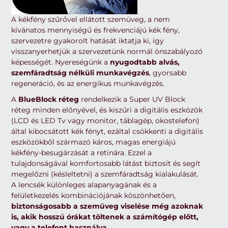
A kékfény szűrővel ellátott szemüveg, a nem
kívánatos mennyiségű és frekvenciájú kék fény,
szervezetre gyakorolt hatását iktatja ki, így
visszanyerhetjük a szervezetünk normál önszabályozó
képességét. Nyereségünk a
nyugodtabb alvás,
szemfáradtság nélküli munkavégzés
, gyorsabb
regeneráció, és az energikus munkavégzés.
A
BlueBlock réteg
rendelkezik a Super UV Block
réteg minden előnyével, és kiszűri a digitális eszközök
(LCD és LED Tv vagy monitor, táblagép, okostelefon)
által kibocsátott kék fényt, ezáltal csökkenti a digitális
eszközökből származó káros, magas energiájú
kékfény-besugárzását a retinára. Ezzel a
tulajdonságával komfortosabb látást biztosít és segít
megelőzni (késleltetni) a szemfáradtság kialakulását.
A lencsék különleges alapanyagának és a
felületkezelés kombinációjának köszönhetően,
biztonságosabb a szemüveg viselése még azoknak
is, akik hosszú órákat töltenek a számítógép előtt,
vagy a telefont használva.