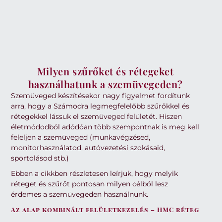
Milyen szűrőket és rétegeket
használhatunk a szemüvegeden?
Szemüveged készítésekor nagy figyelmet fordítunk
arra, hogy a Számodra legmegfelelőbb szűrőkkel és
rétegekkel lássuk el szemüveged felületét. Hiszen
életmódodból adódóan több szempontnak is meg kell
feleljen a szemüveged (munkavégzésed,
monitorhasználatod, autóvezetési szokásaid,
sportolásod stb.)
Ebben a cikkben részletesen leírjuk, hogy melyik
réteget és szűrőt pontosan milyen célból lesz
érdemes a szemüvegeden használnunk.
Az alap kombinált felületkezelés – HMC réteg